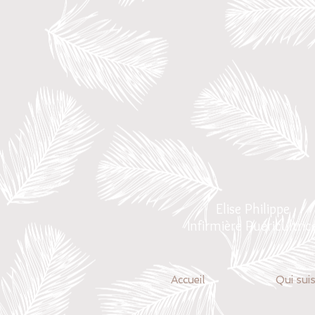
Elise Philippe
Infirmière Puéricultric
Accueil
Qui suis