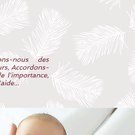
ons-nous des
urs, Accordons-
e l'importance,
ide...